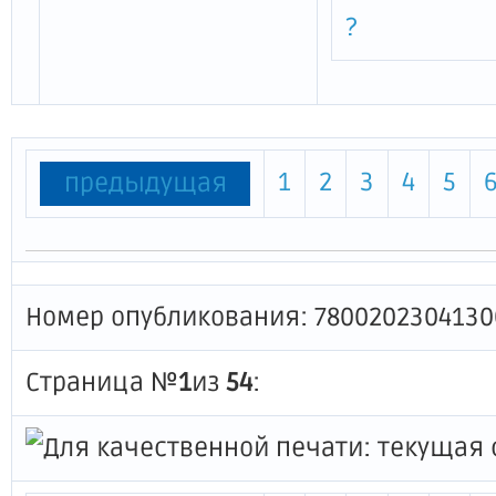
?
1
2
3
4
5
предыдущая
Номер опубликования: 7800202304130
Страница №
1
из
54
: