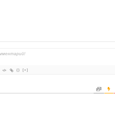
{}
[+]