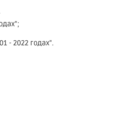
в
одах";
1 - 2022 годах".