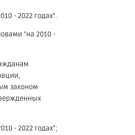
10 - 2022 годах".
ловами "на 2010 -
ражданам
рации,
ым законом
твержденных
010 - 2022 годах";