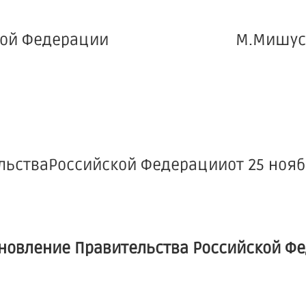
Российской Федерации М.Мишус
стваРоссийской Федерацииот 25 ноябр
новление Правительства Российской Ф