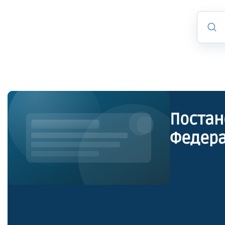
Постан
Федера