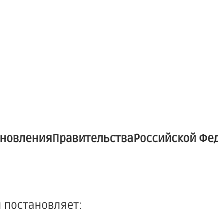
тановленияПравительстваРоссийской Фе
 постановляет: