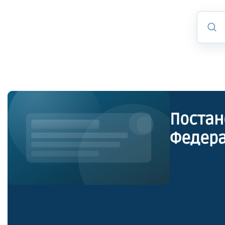
Постан
Федера