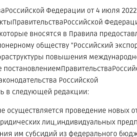
ваРоссийской Федерации от 4 июля 2022 
актыПравительстваРоссийской Федерац
которые вносятся в Правила предостав
ионерному обществу "Российский экспо
инфраструктуры повышения международн
е постановлениемПравительстваРоссий
 законодательства Российской
ть в следующей редакции:
г. не осуществляется проведение новых о
юридических лиц,индивидуальных пред
ения им субсидий из федерального бюдж