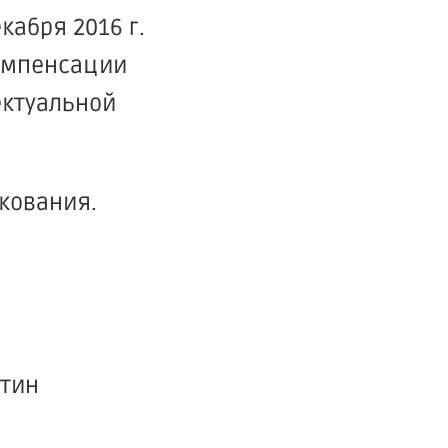
абря 2016 г.
компенсации
ектуальной
икования.
тин