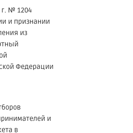
г. № 1204
ии и признании
ления из
ртный
ой
ской Федерации
тборов
принимателей и
ета в