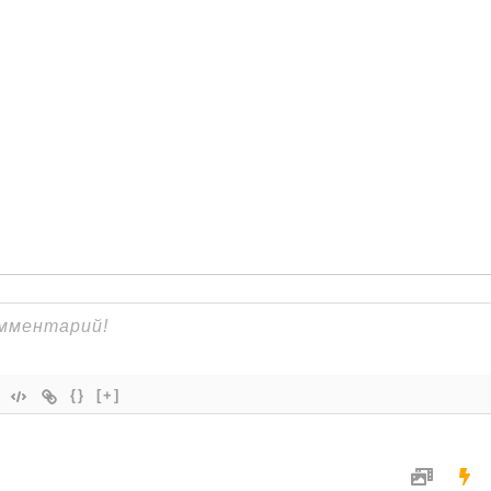
{}
[+]