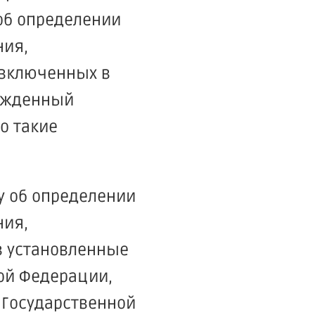
 об определении
ния,
 включенных в
ержденный
о такие
у об определении
ния,
 в установленные
ой Федерации,
 Государственной