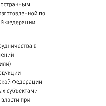
иностранным
изготовленной по
ой Федерации
рудничества в
шений
или)
родукции
йской Федерации
мых субъектами
 власти при