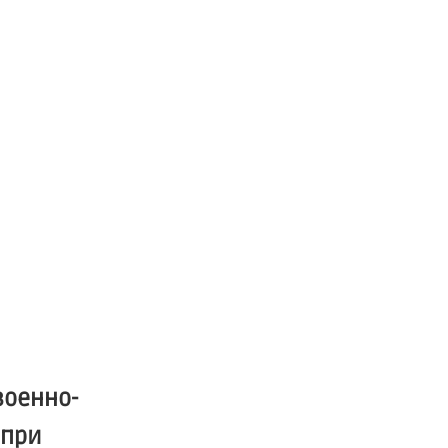
военно-
 при