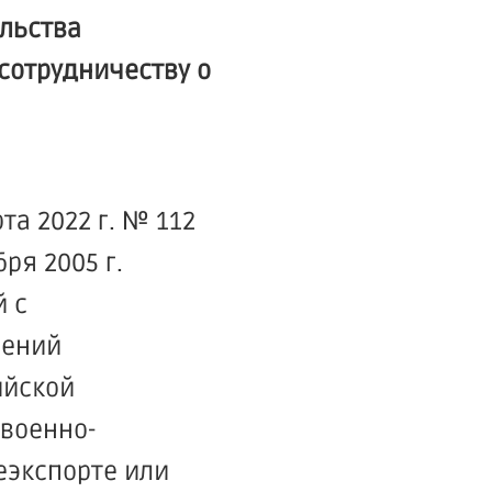
льства
сотрудничеству о
та 2022 г. № 112
ря 2005 г.
й с
щений
ийской
военно-
еэкспорте или