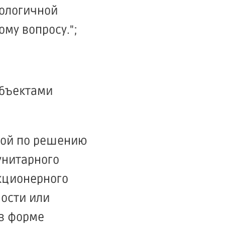
нологичной
му вопросу.";
убъектами
ной по решению
унитарного
акционерного
ности или
в форме