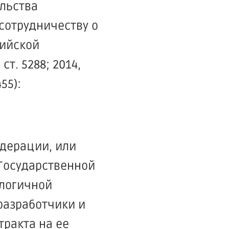
льства
сотрудничеству о
сийской
ст. 5288; 2014,
455):
дерации, или
 Государственной
ологичной
разработчики и
ракта на ее