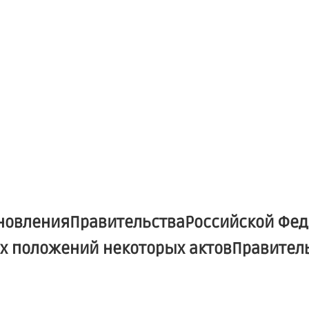
ановленияПравительстваРоссийской Фе
ьных положений некоторых актовПравите