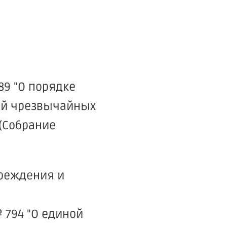
89 "О порядке
ий чрезвычайных
(Собрание
преждения и
 794 "О единой