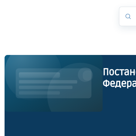
Постан
Федера