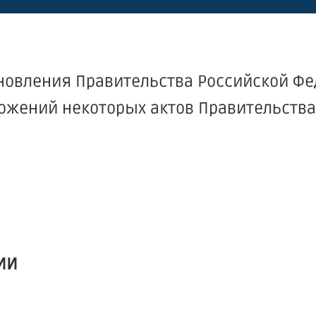
новления Правительства Российской Фе
оложений некоторых актов Правительств
ИИ