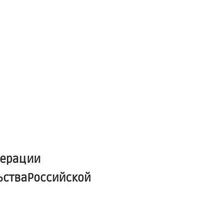
дерации
льстваРоссийской