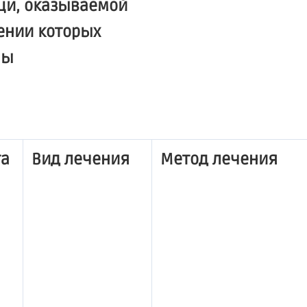
щи, оказываемой
ении которых
ны
та
Вид лечения
Метод лечения