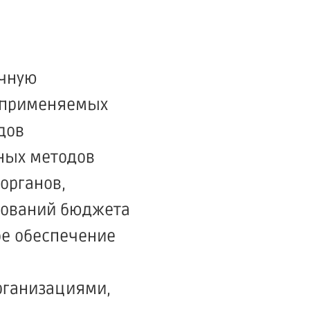
ичную
, применяемых
дов
ных методов
органов,
нований бюджета
ое обеспечение
рганизациями,