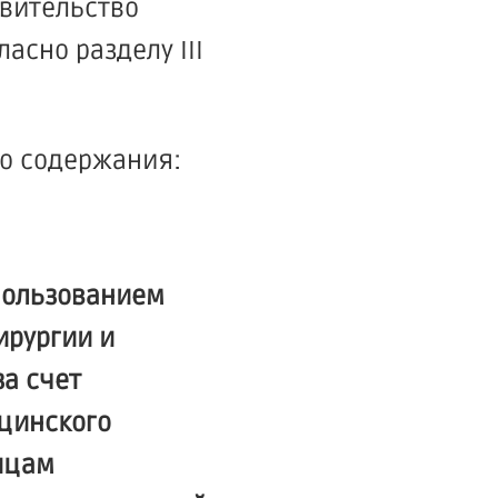
вительство
сно разделу III
го содержания:
пользованием
ирургии и
а счет
цинского
ицам