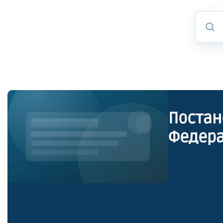
Постан
Федера