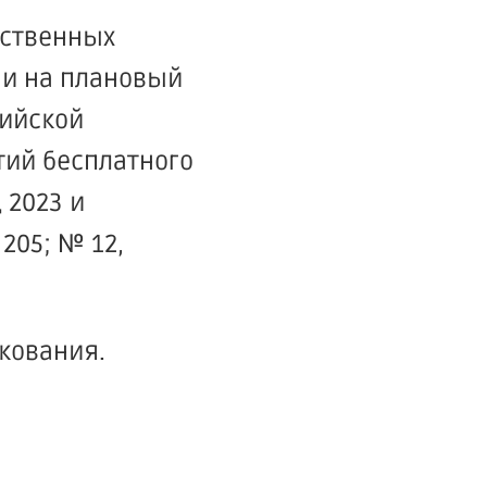
рственных
 и на плановый
сийской
тий бесплатного
 2023 и
205; № 12,
икования.