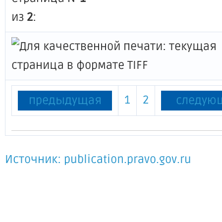
из
2
:
1
2
предыдущая
следую
Источник: publication.pravo.gov.ru