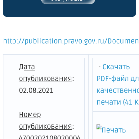
2011 года № 283 "Об утверждении
Положения о Комитете по дорожному
хозяйству Ленинградской области", от 4
октября 2013 года № 328 "Об
утверждении Положения о
http://publication.pravo.gov.ru/Docume
региональной информационно-
навигационной системе Ленинградской
области" и от 5 августа 2019 года № 364
"Об утверждении Положения о Комитете
Дата
-
Скачать
цифрового развития Ленинградской
опубликования
:
PDF-файл д
области и признании утратившими силу
полностью или частично отдельных
02.08.2021
качественн
постановлений Правительства
Ленинградской области"
печати (41 К
Номер
опубликования
:
4700202108020004