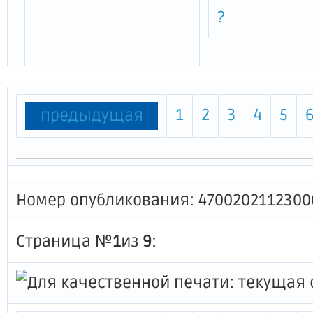
?
1
2
3
4
5
предыдущая
Номер опубликования: 4700202112300
Страница №
1
из
9
: