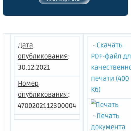
2013 года № 396 "О государственной
программе Ленинградскойобласти
"Безопасность Ленинградской области"
Дата
-
Скачать
опубликования
:
PDF-файл д
30.12.2021
качественн
печати (400
Номер
Кб)
опубликования
:
4700202112300004
-
Печать
документа