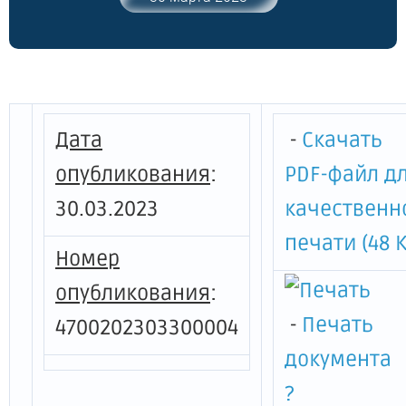
2020 года № 210 "Об утверждении
Положения о профессиональной
реабилитации, социальной и трудовой
интеграции лиц с ограниченными
возможностями здоровья и
инвалидностью на территории
Дата
-
Скачать
Ленинградской области"
опубликования
:
PDF-файл д
30.03.2023
качественн
печати (48 К
Номер
опубликования
:
-
Печать
4700202303300004
документа
?