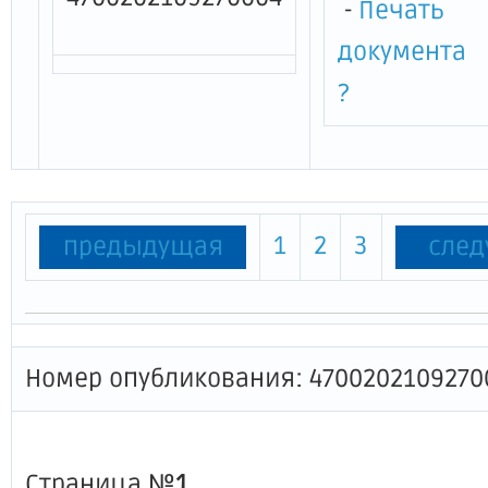
-
Печать
документа
?
1
2
3
предыдущая
сле
Номер опубликования: 4700202109270
Страница №
1