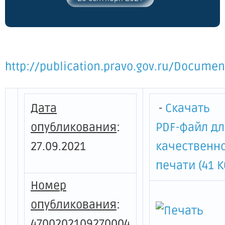
2014 года № 599 "Об образовании
лицензионной комиссии
Ленинградской области по
лицензированию предпринимательской
деятельности по управлению
http://publication.pravo.gov.ru/Docume
многоквартирными домами"
Дата
-
Скачать
опубликования
:
PDF-файл д
27.09.2021
качественн
печати (41 К
Номер
опубликования
:
4700202109270004