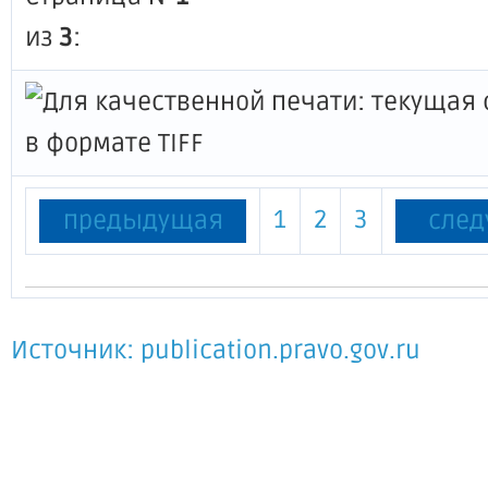
из
3
:
1
2
3
предыдущая
сле
Источник: publication.pravo.gov.ru