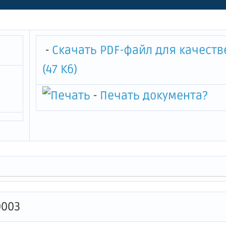
-
Скачать PDF-файл для качест
(47 Кб)
-
Печать документа
?
0003