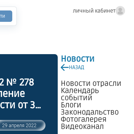
личный кабинет
ти
Новости
НАЗАД
2 № 278
Новости отрасли
Календарь
ление
событий
ти от 30
Блоги
Законодальство
Фотогалерея
Видеоканал
29 апреля 2022