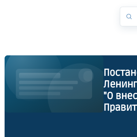
Постан
Ленинг
"О вне
Правит
июня 2