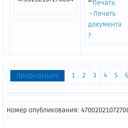
-
Печать
документа
?
1
2
3
4
5
предыдущая
Номер опубликования: 4700202107270