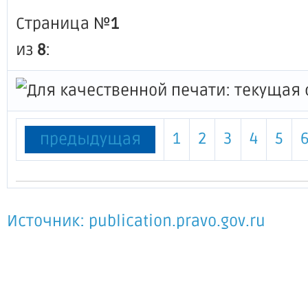
Страница №
1
из
8
:
1
2
3
4
5
предыдущая
Источник: publication.pravo.gov.ru