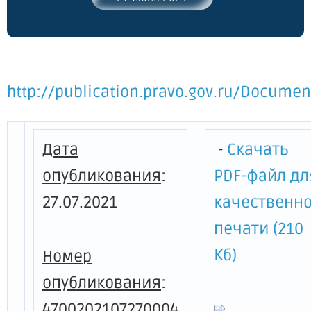
2013 года № 397 "Об утверждении
государственной программы
Ленинградской области "Развитие
транспортной системы Ленинградской
области"
http://publication.pravo.gov.ru/Docume
Дата
-
Скачать
опубликования
:
PDF-файл дл
27.07.2021
качественн
печати (210
Кб)
Номер
опубликования
:
4700202107270004