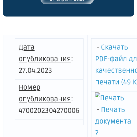
перечни зданий (строений,
сооружений) и помещений в них, в
отношении которых налоговая база
определяется как кадастровая
стоимость, на очередной налоговый
период по налогу"
Дата
-
Скачать
опубликования
:
PDF-файл д
27.04.2023
качественн
печати (49 К
Номер
опубликования
:
-
Печать
4700202304270006
документа
?