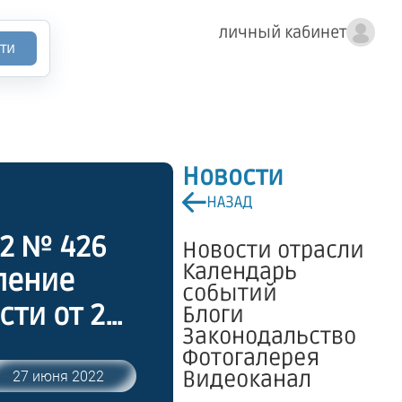
личный кабинет
ти
Новости
НАЗАД
22 № 426
Новости отрасли
Календарь
ление
событий
ти от 22
Блоги
Законодальство
ятиях по
Фотогалерея
ельства
Видеоканал
27 июня 2022