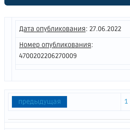
Россий
№ 649 
помеще
Дата опубликования
:
27.06.2022
многок
Номер опубликования
:
потреб
4700202206270009
Ленинг
1
предыдущая