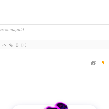
{}
[+]