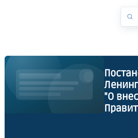
Постан
Ленинг
"О вне
Правит
август
реализ