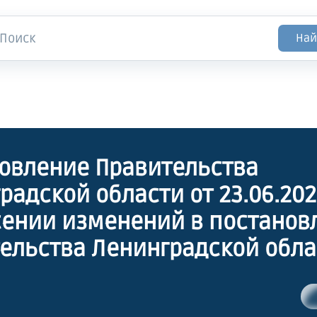
Най
овление Правительства
радской области от 23.06.20
сении изменений в постанов
ельства Ленинградской облас
а 2017 года № 330 "О меропри
ации постановления Правит