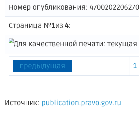
Номер опубликования: 470020220627
Страница №
1
из
4
:
1
предыдущая
Источник:
publication.pravo.gov.ru