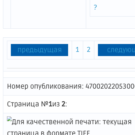
?
1
2
предыдущая
следую
Номер опубликования: 4700202205300
Страница №
1
из
2
: