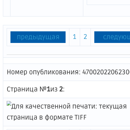
1
2
предыдущая
следую
Номер опубликования: 4700202206230
Страница №
1
из
2
: