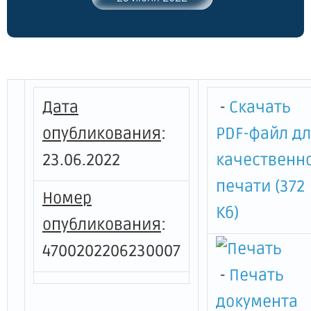
2013 года № 400 "Об утверждении
государственной программы
Ленинградской области "Обеспечение
устойчивого функционирования и
развития коммунальной и инженерной
инфраструктуры и повышение
Дата
-
Скачать
энергоэффективности в Ленинградской
области"
опубликования
:
PDF-файл д
23.06.2022
качественн
печати (372
Номер
Кб)
опубликования
:
4700202206230007
-
Печать
документа