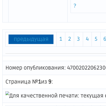
?
1
2
3
4
5
предыдущая
Номер опубликования: 4700202206230
Страница №
1
из
9
: