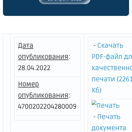
законом от 13 июля 2020 года № 189-ФЗ
"О государственном (муниципальном)
социальном заказе на оказание
государственных (муниципальных) услуг
в социальной сфере" в Ленинградской
области"
Дата
-
Скачать
опубликования
:
PDF-файл д
28.04.2022
качественн
печати (226
Номер
Кб)
опубликования
:
4700202204280009
-
Печать
документа