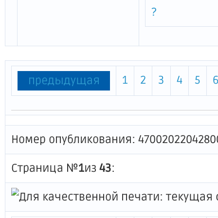
?
1
2
3
4
5
предыдущая
Номер опубликования: 4700202204280
Страница №
1
из
43
: