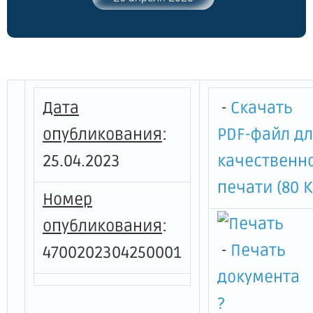
года № 252 "Об утверждении Порядка
предоставления субсидий в рамках
государственной программы
Ленинградской области
"Стимулирование экономической
активности Ленинградской области" для
Дата
-
Скачать
возмещения части затрат субъектам
малого и среднего
опубликования
:
PDF-файл д
предпринимательства, признанным
25.04.2023
качественн
социальными предприятиями"
печати (80 К
Номер
опубликования
:
-
Печать
4700202304250001
документа
?