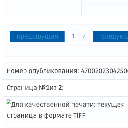
1
2
предыдущая
следую
Номер опубликования: 4700202304250
Страница №
1
из
2
: