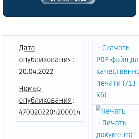
года № 163 "О профессиональном
обучении и дополнительном
профессиональном образовании по
направлению органов службы занятости
населения Ленинградской области
отдельных категорий граждан"
Дата
-
Скачать
опубликования
:
PDF-файл д
20.04.2022
качественн
печати (713
Номер
Кб)
опубликования
:
4700202204200014
-
Печать
документа