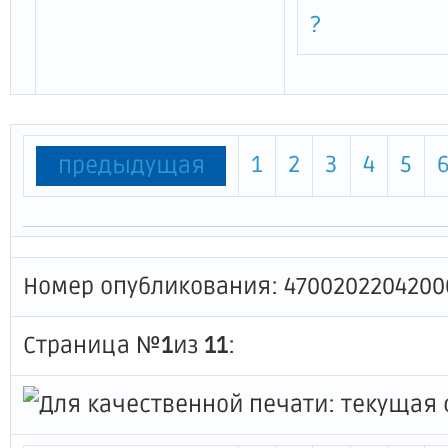
?
1
2
3
4
5
предыдущая
Номер опубликования: 4700202204200
Страница №
1
из
11
: