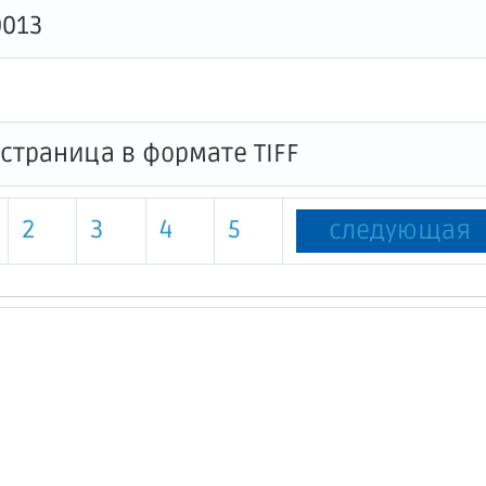
0013
2
3
4
5
следующая