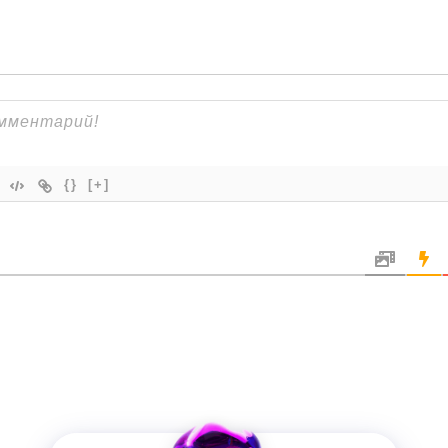
{}
[+]