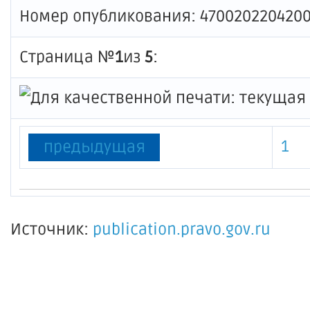
Номер опубликования: 470020220420
Страница №
1
из
5
:
1
предыдущая
Источник:
publication.pravo.gov.ru