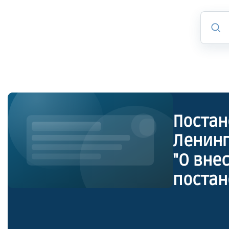
Постан
Ленинг
"О вне
постан
Ленинг