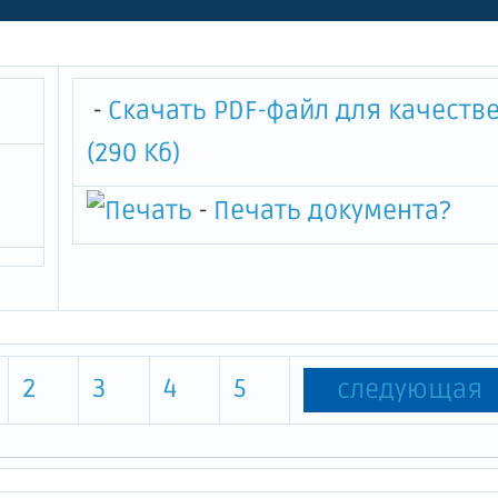
-
Скачать PDF-файл для качеств
(290 Кб)
-
Печать документа
?
2
3
4
5
следующая