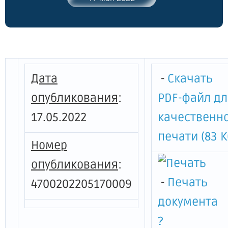
года № 83 "Об утверждении
Региональных нормативов
градостроительного проектирования
Ленинградской области"
Дата
-
Скачать
опубликования
:
PDF-файл д
17.05.2022
качественн
печати (83 К
Номер
опубликования
:
-
Печать
4700202205170009
документа
?