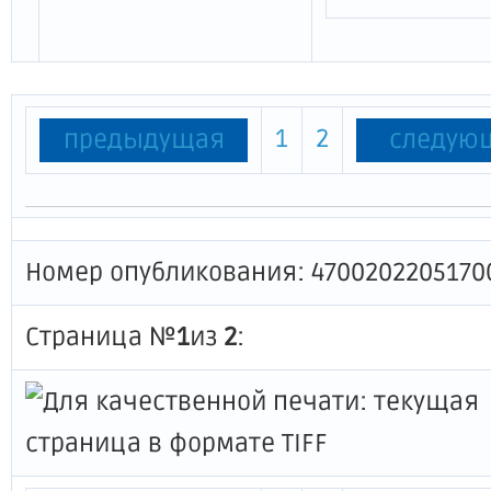
1
2
предыдущая
следую
Номер опубликования: 4700202205170
Страница №
1
из
2
: