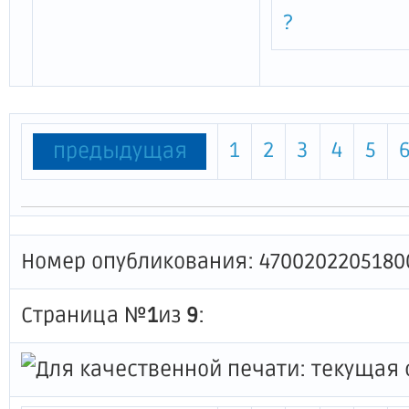
мероприятий по стимулированию
?
программ развития жилищного
строительства, и о признании
утратившими силу отдельных
постановлений Правительства
Ленинградской области"
1
2
3
4
5
предыдущая
Номер опубликования: 4700202205180
Страница №
1
из
9
: