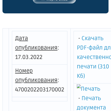
2018 года № 33 "Об утверждении
Порядка предоставления субсидий и
грантов в форме субсидий из
областного бюджета Ленинградской
области ресурсоснабжающим
организациям в связи с установлением
Дата
-
Скачать
льготных тарифов на коммунальные
ресурсы (услуги) теплоснабжения и
опубликования
:
PDF-файл д
горячего водоснабжения, реализуемые
17.03.2022
качественн
населению на территории
Ленинградской области, в рамках
печати (310
реализации государственной
Номер
программы Ленинградской области
Кб)
опубликования
:
"Обеспечение устойчивого
функционирования и развития
4700202203170002
коммунальной и инженерной
-
Печать
инфраструктуры и повышение
энергоэффективности в Ленинградской
документа
области"