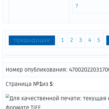
?
1
2
3
4
5
предыдущая
Номер опубликования: 4700202203170
Страница №
1
из
5
: