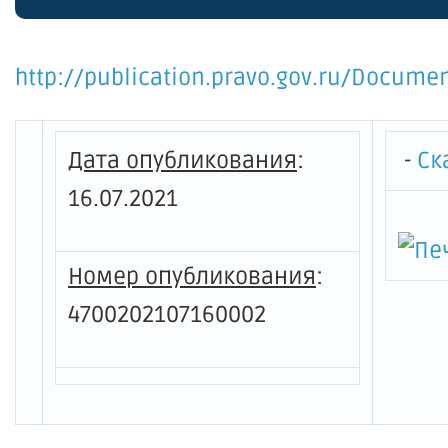
физиче
молод
http://publication.pravo.gov.ru/Docum
межко
Дата опубликования
:
-
Ск
16.07.2021
Номер опубликования
:
4700202107160002