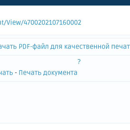
ской культуры, спорта, тури
ежной политики, межнацион
ent/View/4700202107160002
нфессиональных отношений
ачать PDF-файл для качественной печати
?
-
Печать документа