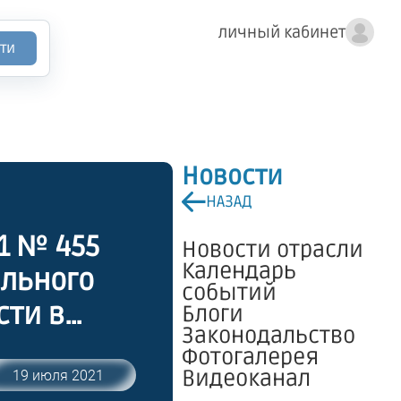
личный кабинет
ти
Новости
НАЗАД
1 № 455
Новости отрасли
Календарь
ального
событий
сти в
Блоги
Законодальство
ения,
Фотогалерея
ры,
Видеоканал
19 июля 2021