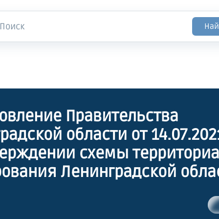
Най
овление Правительства
радской области от 14.07.202
верждении схемы территори
ования Ленинградской обла
и образования, здравоохран
ьного обслуживания, культу