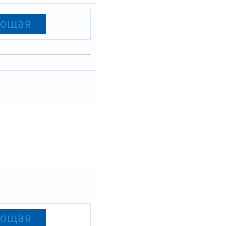
ующая
ующая