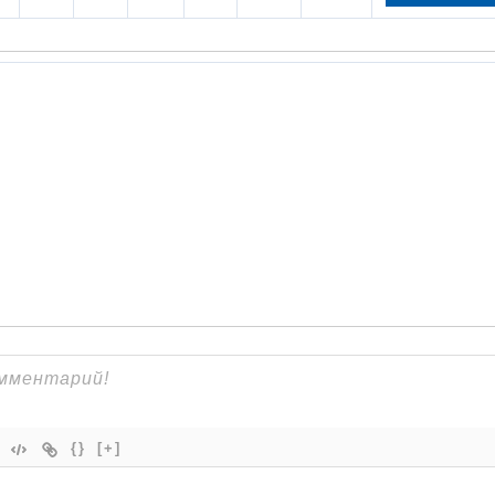
{}
[+]