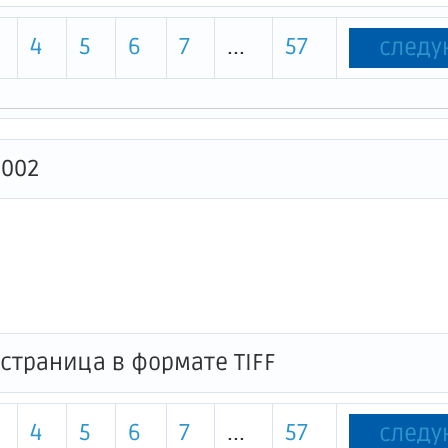
4
5
6
7
...
57
след
0002
4
5
6
7
...
57
след