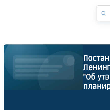
Постан
Ленинг
"Об ут
планир
област
социал