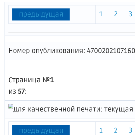
1
2
3
предыдущая
Номер опубликования: 470020210716
Страница №
1
из
57
:
1
2
3
предыдущая