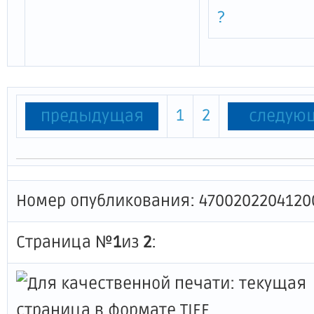
?
1
2
предыдущая
следую
Номер опубликования: 4700202204120
Страница №
1
из
2
: