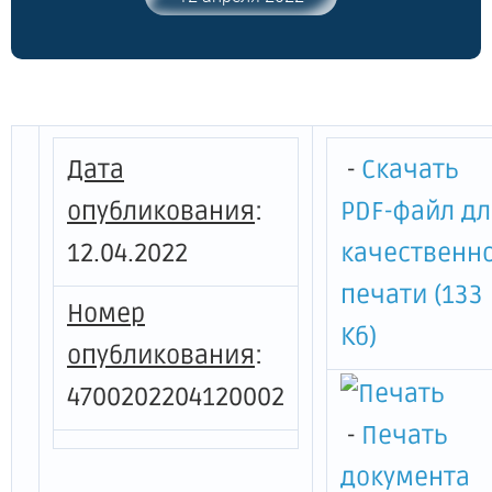
2020 года № 573 "О мерах по
предотвращению распространения
новой коронавирусной инфекции
(COVID-19) на территории Ленинградской
области и признании утратившими силу
отдельных постановлений
Дата
-
Скачать
Правительства Ленинградской области"
опубликования
:
PDF-файл д
12.04.2022
качественн
печати (133
Номер
Кб)
опубликования
:
4700202204120002
-
Печать
документа