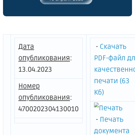
года № 220 "О порядке присвоения
статуса многодетной (многодетной
приемной) семьи Ленинградской
области и выдачи (получения)
удостоверения многодетной семьи
Ленинградской области"
Дата
-
Скачать
опубликования
:
PDF-файл д
13.04.2023
качественн
печати (63
Номер
Кб)
опубликования
:
4700202304130010
-
Печать
документа