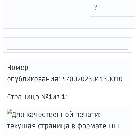
?
Номер
опубликования: 4700202304130010
Страница №
1
из
1
: