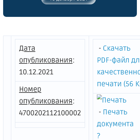
2009 года № 371 "О порядке
установления и использования полос
отвода автомобильных дорог
регионального или
межмуниципального значения"
Дата
-
Скачать
опубликования
:
PDF-файл д
10.12.2021
качественн
печати (56 К
Номер
опубликования
:
-
Печать
4700202112100002
документа
?