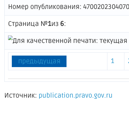
Номер опубликования: 470020230407
Страница №
1
из
6
:
1
предыдущая
Источник:
publication.pravo.gov.ru