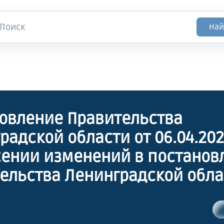
Най
овление Правительства
радской области от 06.04.20
сении изменений в постанов
ельства Ленинградской облас
я 2022 года № 893 "О едино
ах на обзаведение имущест