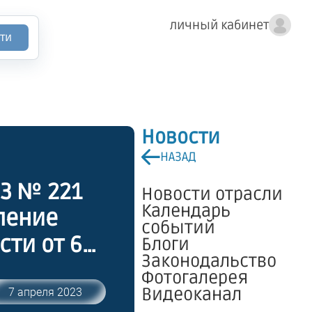
личный кабинет
ти
Новости
НАЗАД
23 № 221
Новости отрасли
Календарь
ление
событий
ти от 6
Блоги
Законодальство
временных
Фотогалерея
вом и
Видеоканал
7 апреля 2023