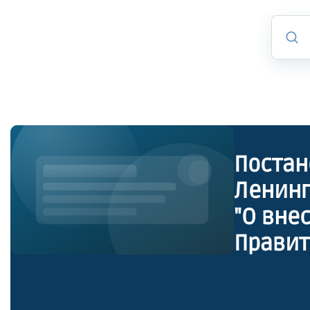
Постан
Ленинг
"О вне
Правит
декабр
выплат