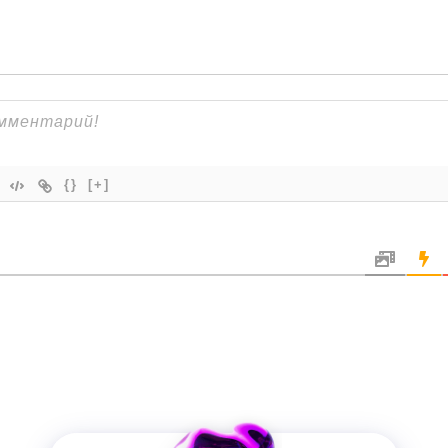
{}
[+]