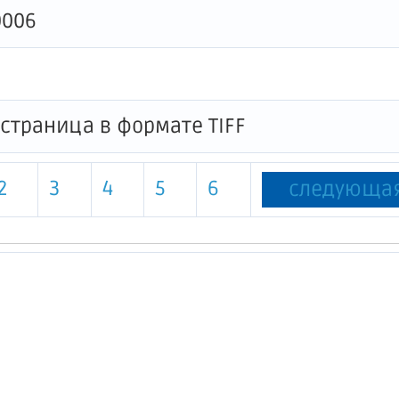
0006
2
3
4
5
6
следующа