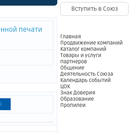
ение
Вступить в Союз
она и
енно
енной печати
роживания
Главная
Продвижение компаний
вом
Каталог компаний
Товары и услуги
ской
партнеров
Общение
льства"
Деятельность Союза
Календарь событий
ЦОК
Знак Доверия
Образование
я
Пропилеи