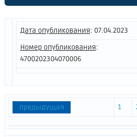
социал
жилых 
части 
Дата опубликования
:
07.04.2023
покину
Номер опубликования
:
и приб
4700202304070006
порядк
област
1
предыдущая