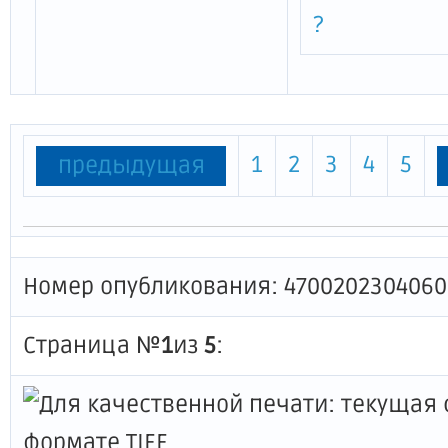
?
1
2
3
4
5
предыдущая
Номер опубликования: 4700202304060
Страница №
1
из
5
: