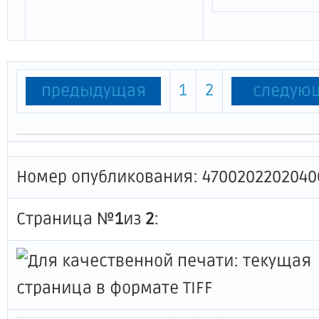
1
2
предыдущая
следую
Номер опубликования: 4700202202040
Страница №
1
из
2
: