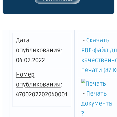
от 13 августа 2020 года № 573 "О мерах
по предотвращению распространения
новой коронавирусной инфекции
(COVID-19) на территории Ленинградской
области и признании утратившими силу
отдельных постановлений
Дата
-
Скачать
Правительства Ленинградской области"
опубликования
:
PDF-файл д
04.02.2022
качественн
печати (87 К
Номер
опубликования
:
-
Печать
4700202202040001
документа
?