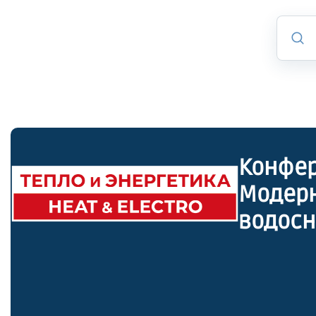
Конфер
Модерн
водос