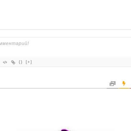
{}
[+]