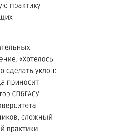
ую практику
ущих
вательных
ение.
«Хотелось
о сделать уклон:
да приносит
тор СПбГАСУ
иверситета
кников, сложный
й практики