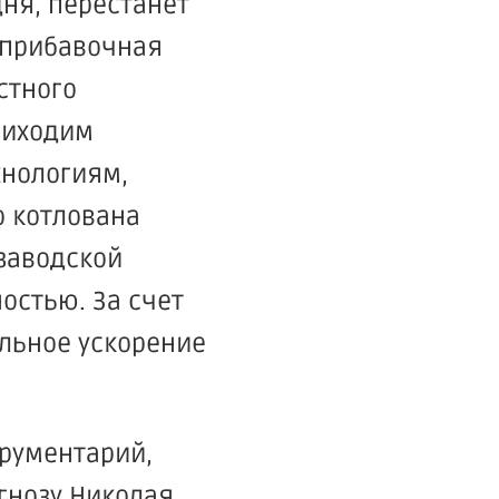
ня, перестанет
 прибавочная
стного
риходим
хнологиям,
о котлована
заводской
остью. За счет
льное ускорение
трументарий,
гнозу Николая