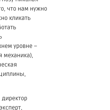
то, что нам нужно
жно кликать
ботать
ь
хнем уровне –
я
механика),
ческая
сциплины,
, директор
эксперт,