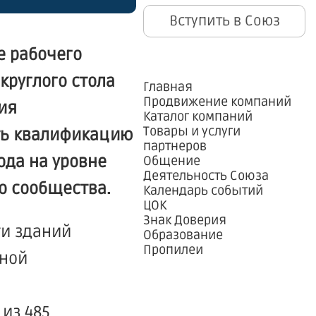
Вступить в Союз
е рабочего
круглого стола
Главная
Продвижение компаний
ия
Каталог компаний
Товары и услуги
ать квалификацию
партнеров
ода на уровне
Общение
Деятельность Союза
о сообщества.
Календарь событий
ЦОК
Знак Доверия
ти зданий
Образование
Пропилеи
ьной
из 485