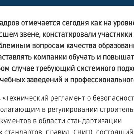
дров отмечается сегодня как на уровн
сшем звене, констатировали участники 
облемным вопросам качества образован
 заставлять компании обучать и повыш
бом случае требующий системного подх
учебных заведений и профессиональног
4
«Технический
регламент о безопаснос
полагающим в регулировании строител
кументов в области стандартизации
стандартов, правил, СНиП), состоящий 