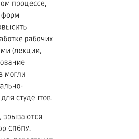
ном процессе,
х форм
овысить
аботке рабочих
ами
(лекции
,
рование
в могли
ально-
для студентов.
о, врываются
ор СПбПУ.