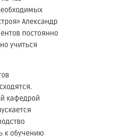
 необходимых
строя
» Александр
ментов постоянно
но учиться
тов
сходятся.
ий кафедрой
пускается
водство
ь к обучению