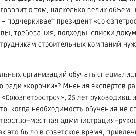
говорит о том, насколько велик объем
 – подчеркивает президент
«Союзпетро
тивы, требования, подходы, списки доку
сотрудникам строительных компаний нуж
ельных организаций обучать специалис
о ради
«корочки
»? Мнения экспертов ра
р
«Союзпетростроя
», 25 лет руководивш
о, когда необходимость обучения не с
стерство–местная администрация–руко
ак это было в советское время, привлеч