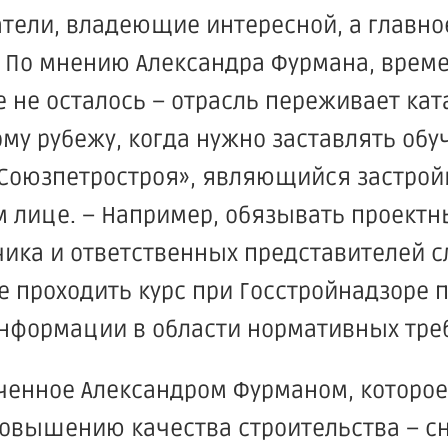
тели, владеющие интересной, а главно
 По мнению Александра Фурмана, врем
е не осталось – отрасль переживает ка
му рубежу, когда нужно заставлять обу
Союзпетростроя
», являющийся застро
м лице. – Например, обязывать проектн
чика и ответственных представителей 
те проходить курс при Госстройнадзор
нформации в области нормативных тре
ченное Александром Фурманом, которое
повышению качества строительства – с