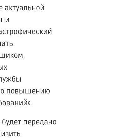
е актуальной
ени
тастрофический
чать
йщиком,
ых
службы
е по повышению
бований».
 будет передано
низить