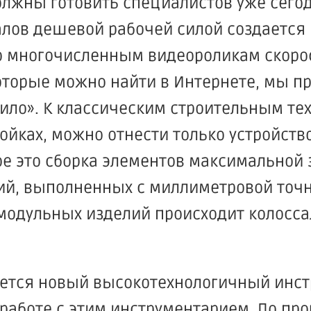
олжны готовить специалистов уже сегод
алов дешевой рабочей силой создается
По многочисленным видеороликам скоро
которые можно найти в Интернете, мы п
ило». К классическим строительным те
ойках, можно отнести только устройств
ое это сборка элементов максимальной 
ий, выполненных с миллиметровой точн
одульных изделий происходит колосса
ляется новый высокотехнологичный инс
работе с этим инструментарием. По про