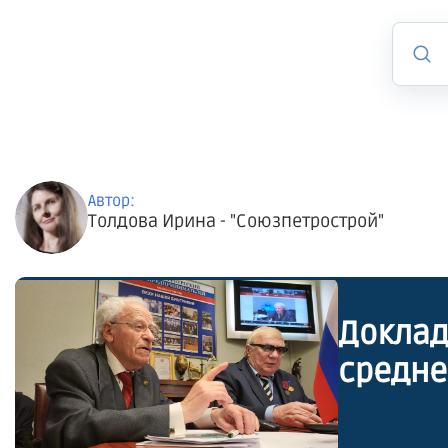
Автор:
Толдова Ирина - "Союзпетрострой"
Доклад
средне