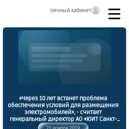
личный кабинет
«Через 10 лет встанет проблема
обеспечения условий для размещения
электромобилей», - считает
генеральный директор АО «ЮИТ Санкт-
Петербург» Теему Хелпполайнен
22 ноября 2019