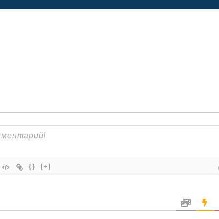
{}
[+]