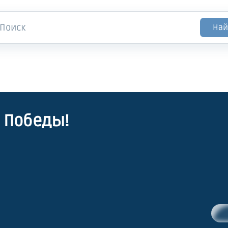
Най
 Победы!