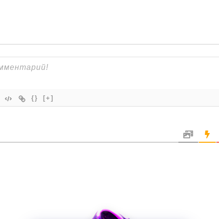
{}
[+]
x
маете