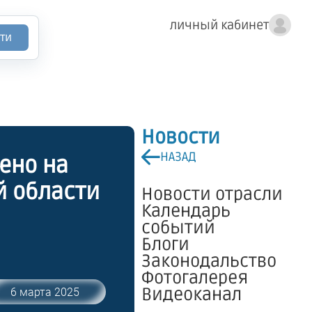
личный кабинет
ти
Новости
НАЗАД
ено на
й области
Новости отрасли
Календарь
событий
Блоги
Законодальство
Фотогалерея
Видеоканал
6 марта 2025