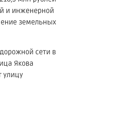
ой и инженерной
ление земельных
-дорожной сети в
лица Якова
т улицу